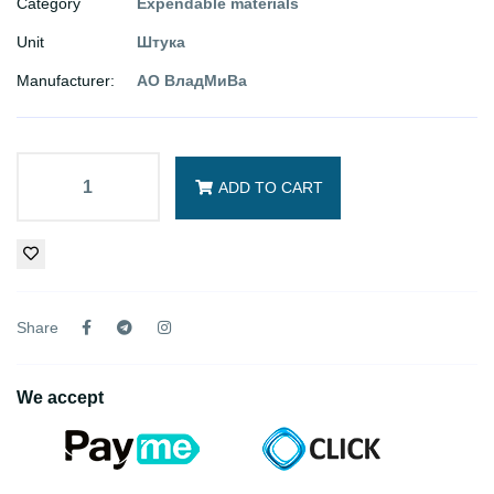
Category
Expendable materials
Unit
Штука
Manufacturer:
АО ВладМиВа
ADD TO CART
Share
We accept