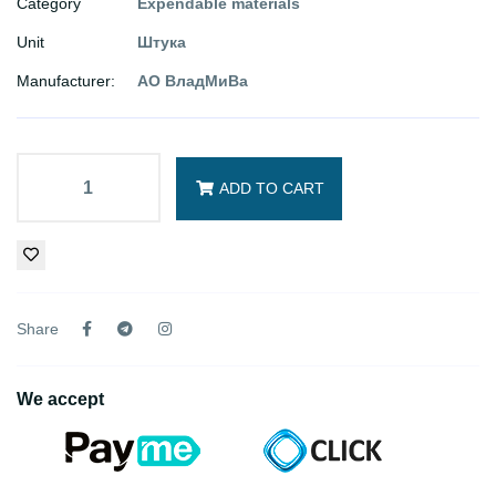
Category
Expendable materials
Unit
Штука
Manufacturer:
АО ВладМиВа
ADD TO CART
Share
We accept