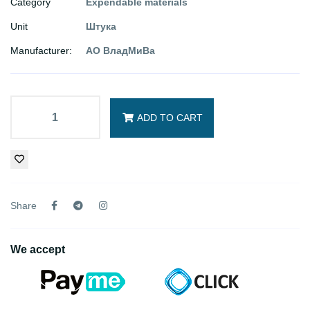
Category
Expendable materials
Unit
Штука
Manufacturer:
АО ВладМиВа
ADD TO CART
Share
We accept