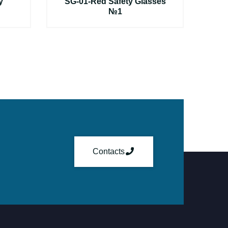
y
SG-01-Red Safety Glasses
№1
Contacts