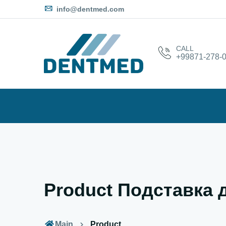
info@dentmed.com
CALL
+99871-278-0
Product Подставка 
Main
Product