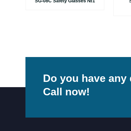
ы
SG-08C Safety Glasses №1
Do you have any 
Call now!