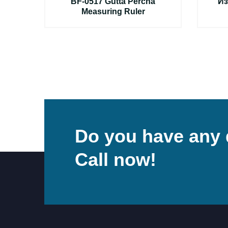
BF-0517 Gutta Percha
Из
Measuring Ruler
Do you have any 
Call now!