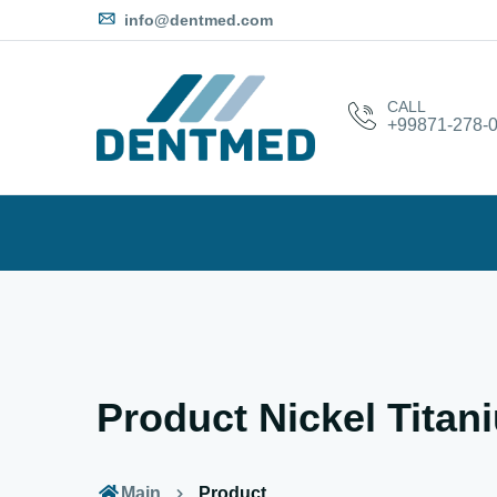
info@dentmed.com
CALL
+99871-278-0
Product Nickel Tita
Main
Product