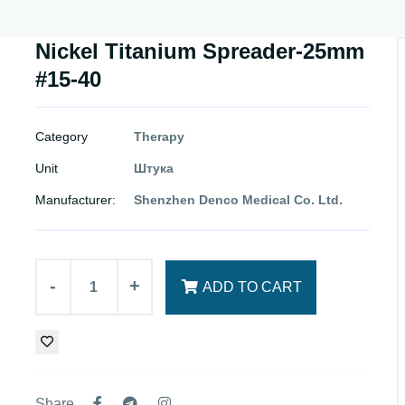
Nickel Titanium Spreader-25mm
#15-40
Category
Therapy
Unit
Штука
Manufacturer:
Shenzhen Denco Medical Co. Ltd.
-
+
ADD TO CART
Share