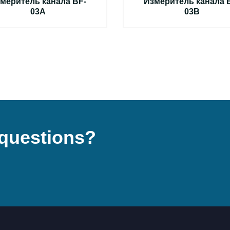
меритель канала BF-
Измеритель канала 
03A
03B
questions?