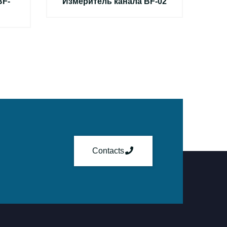
BF-
Измеритель канала BF-02
Contacts