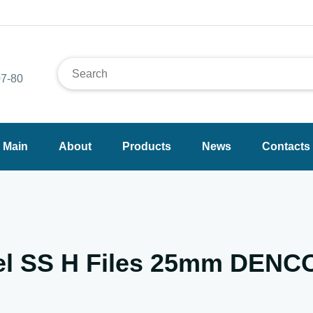
7-80
Main
About
Products
News
Contacts
eel SS H Files 25mm DENC