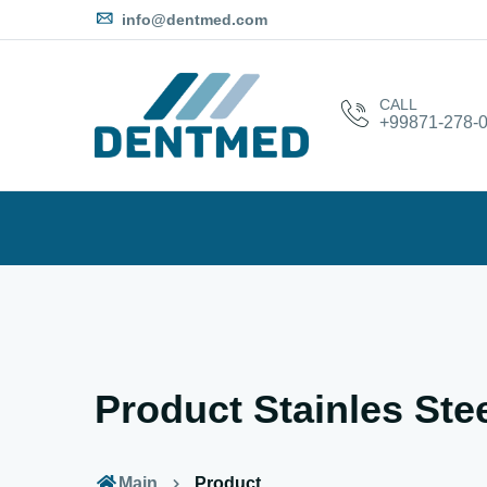
info@dentmed.com
CALL
+99871-278-0
Product Stainles St
Main
Product