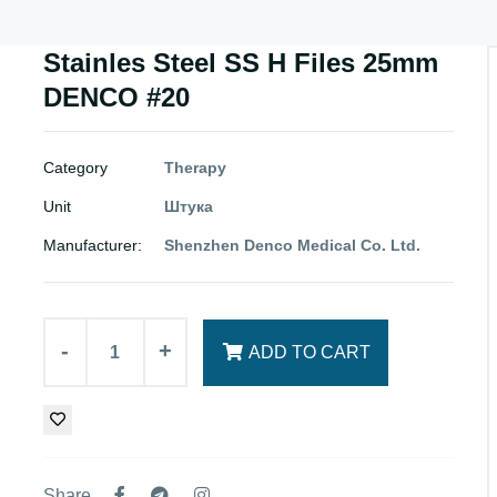
Stainles Steel SS H Files 25mm
DENCO #20
Category
Therapy
Unit
Штука
Manufacturer:
Shenzhen Denco Medical Co. Ltd.
-
+
ADD TO CART
Share