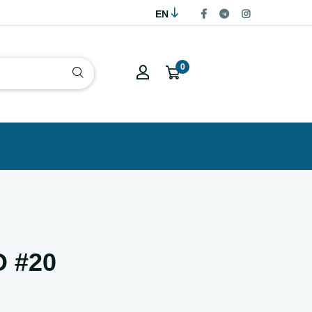
EN
0
O #20