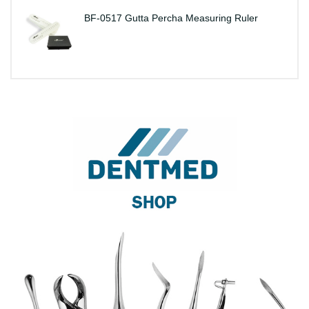
BF-0517 Gutta Percha Measuring Ruler