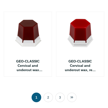
цвет желтый 210
гр
GEO-CLASSIC
GEO-CLASSIC
Cervical and
Cervical and
undercut wax
undercut wax, red-
burgundy
transparent/
transparent/
Моделировочный
Моделировочный
и специальный
воск бордовый
воск цвет красный
75гр.
прозрачный серии
GEO Classic 75гр.
1
2
3