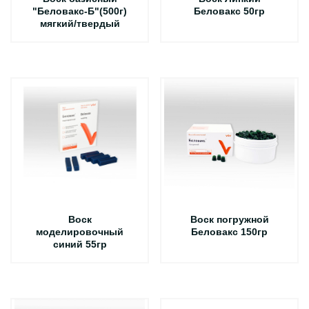
"Беловакс-Б"(500г)
Беловакс 50гр
мягкий/твердый
Воск
Воск погружной
моделировочный
Беловакс 150гр
синий 55гр