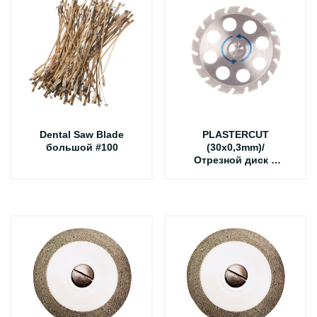
Dental Saw Blade
PLASTERCUT
большой #100
(30x0,3mm)/
Отрезной диск с
алмазным
покрытием для
выпиливания
штампиков из
зубного ряда