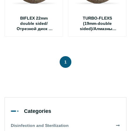
BIFLEX 22mm
TURBO-FLEXS
double sided/
(19mm-double
Отрезной диск с
sided)/Алмазный
алмазным
отрезной диск для
покрытием
сепа рирования
керамики, с
двусторон ним
покрытием и с
зубьями
1
Categories
Disinfection and Sterilization