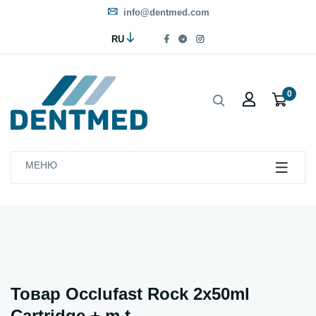
info@dentmed.com
RU
0
МЕНЮ
Товар Occlufast Rock 2x50ml
Cartridge + m.t.