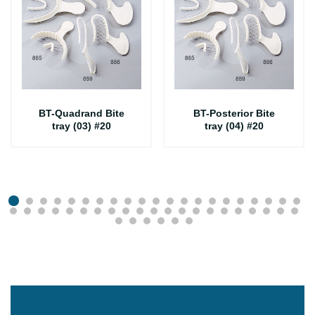
BT-Quadrand Bite
BT-Posterior Bite
tray (03) #20
tray (04) #20