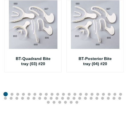
BT-Quadrand Bite
BT-Posterior Bite
tray (03) #20
tray (04) #20