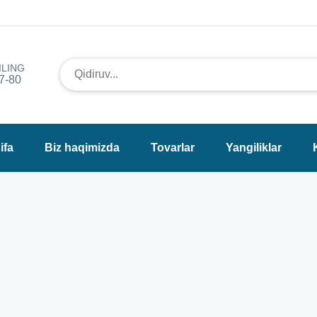
ILING
7-80
ifa
Biz haqimizda
Tovarlar
Yangiliklar