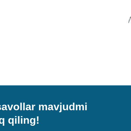
 savollar mavjudmi
q qiling!