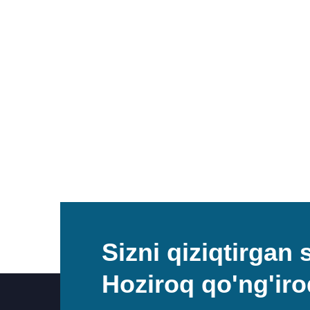
Sizni qiziqtirgan
Hoziroq qo'ng'iro