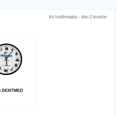
Koʻrsatilmoqda – dan 2 tovarlar
ы DENTMED