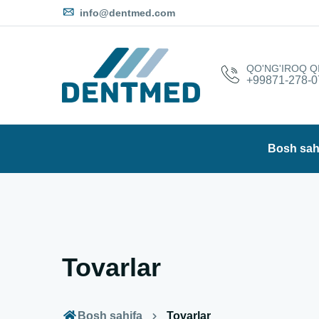
info@dentmed.com
QO'NG'IROQ Q
+99871-278-0
Bosh sah
Tovarlar
Bosh sahifa
Tovarlar