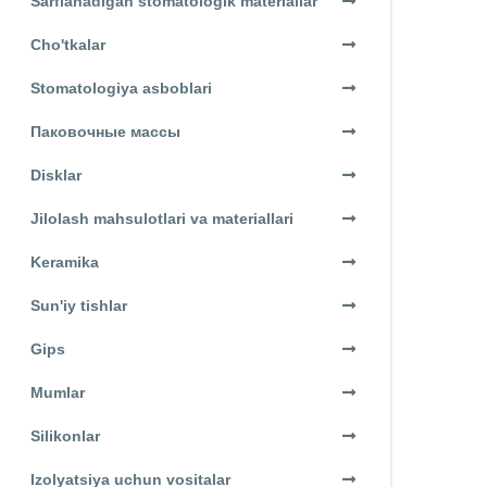
Sarflanadigan stomatologik materiallar
Cho'tkalar
Stomatologiya asboblari
Паковочные массы
Disklar
Jilolash mahsulotlari va materiallari
Keramika
Sun'iy tishlar
Gips
Mumlar
Silikonlar
Izolyatsiya uchun vositalar