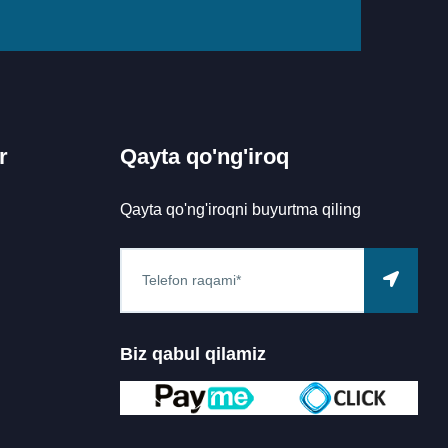
r
Qayta qo'ng'iroq
Qayta qo'ng'iroqni buyurtma qiling
Biz qabul qilamiz