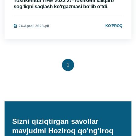
Toshkentda TIHE 2023 27-Toshkent xalqaro
sog‘liqni saqlash ko‘rgazmasi bo‘lib o‘tdi.
KO'PROQ
24-Aprel, 2023-yil
1
Sizni qiziqtirgan savollar
mavjudmi
Hoziroq qo'ng'iroq