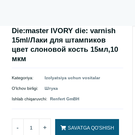
Die:master IVORY die: varnish
15ml/Лаки для штампиков
цвет слоновой кость 15мл,10
мкм
Kategoriya:
Izolyatsiya uchun vositalar
O'lchov birligi:
Штука
Ishlab chiqaruvchi:
Renfert GmBH
-
+
SAVATGA QO'SHISH