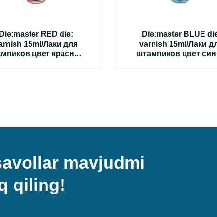
Die:master RED die:
Die:master BLUE die
arnish 15ml/Лаки для
varnish 15ml/Лаки д
мпиков цвет красный
штампиков цвет син
15мл,15мкм
15мл,20 мкм
 savollar mavjudmi
q qiling!