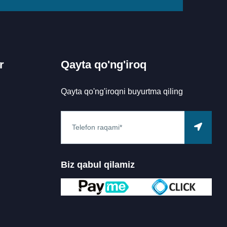
r
Qayta qo'ng'iroq
Qayta qo'ng'iroqni buyurtma qiling
Biz qabul qilamiz