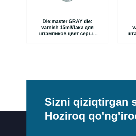
e
Die:master GRAY die:
varnish 15ml/Лаки для
v
л
штампиков цвет серый
шта
15мл,20 мкм
Sizni qiziqtirgan
Hoziroq qo'ng'iro