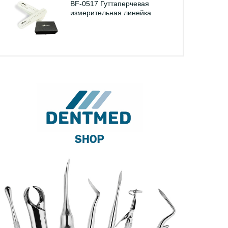
BF-0517 Гуттаперчевая
измерительная линейка