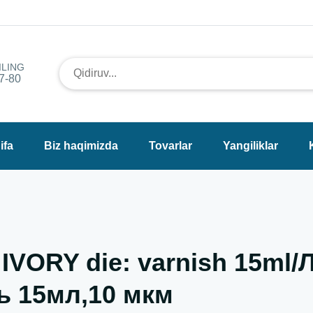
ILING
7-80
ifa
Biz haqimizda
Tovarlar
Yangiliklar
 IVORY die: varnish 15ml
ь 15мл,10 мкм