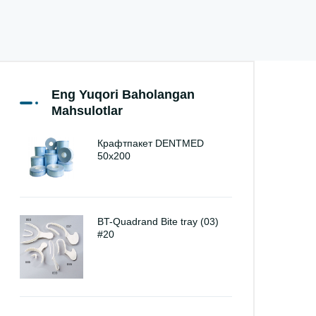
Eng Yuqori Baholangan
Mahsulotlar
Крафтпакет DENTMED
50х200
BT-Quadrand Bite tray (03)
#20