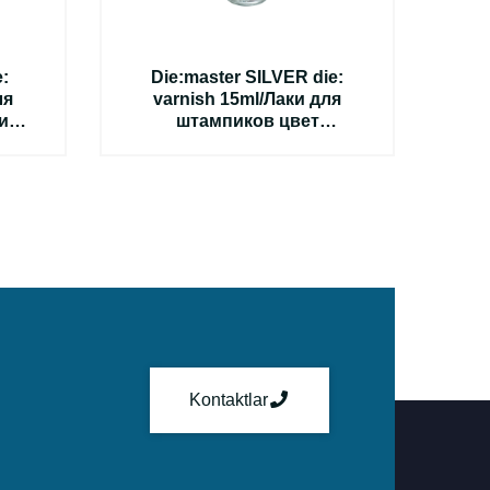
:
Die:master SILVER die:
ля
varnish 15ml/Лаки для
ий
штампиков цвет
шт
серебренный
15мл,13мкм
Kontaktlar