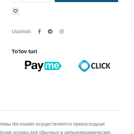
Ulashish:
To'lov turi
стемы die:master осуществляется превосходная
абочая основа для обычных и цельнокерамических