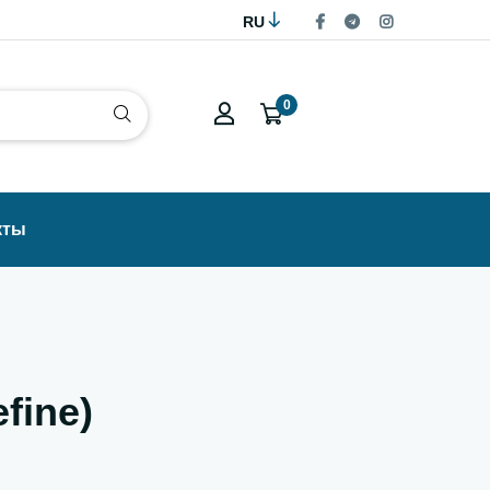
RU
0
кты
fine)