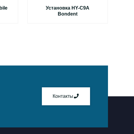
ile
Установка HY-C9A
Bondent
Э
Контакты