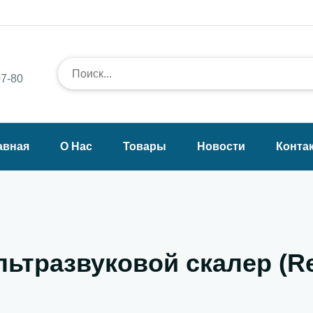
7-80
авная
О Нас
Товары
Новости
Конта
льтразвуковой скалер (Re